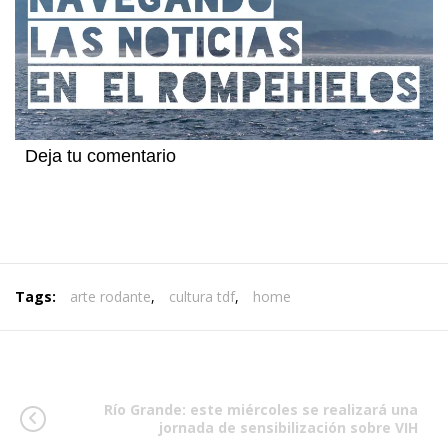
Deja tu comentario
Tags:
arte rodante
,
cultura tdf
,
home
Río Grande: este miércoles se realizará una
jornada de sensibilización sobre VIH