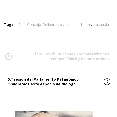
Tags:
5g
,
Concejo Deliberante Ushuaia
,
home
,
ushuaia
50 familias chubutenses cooperativizadas
reúnen 3000 kg de lana mohair
5.ª sesión del Parlamento Patagónico:
“Valoremos este espacio de diálogo”