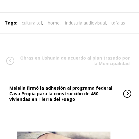
Tags:
cultura tdf
,
home
,
industria audiovisual
,
tdfaias
Obras en Ushuaia de acuerdo al plan trazado por
la Municipalidad
Melella firmó la adhesión al programa federal
Casa Propia para la construcción de 450
viviendas en Tierra del Fuego