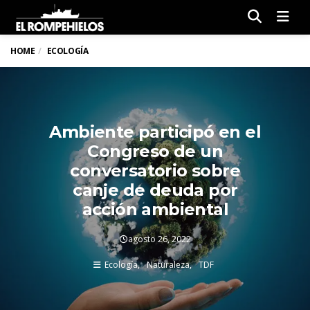
Men
HOME
ECOLOGÍA
Ambiente participó en el
Congreso de un
conversatorio sobre
canje de deuda por
acción ambiental
agosto 26, 2022
Ecología
Naturaleza
TDF