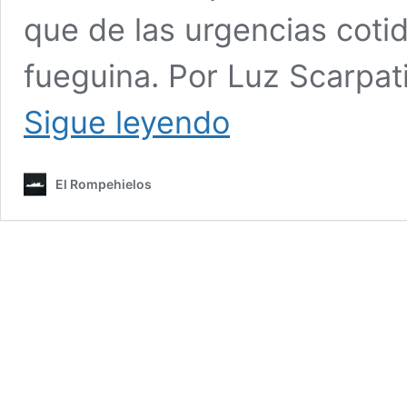
que de las urgencias coti
fueguina. Por Luz Scarpat
Reforma
Sigue leyendo
de
la
constitución,
El Rompehielos
la
novela
continúa