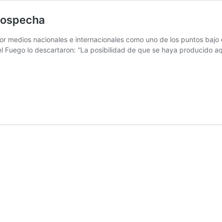
 sospecha
or medios nacionales e internacionales como uno de los puntos bajo o
 Fuego lo descartaron: “La posibilidad de que se haya producido aq
virus:
al
ia
cha