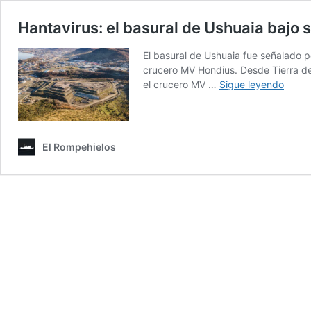
Hantavirus: el basural de Ushuaia bajo
El basural de Ushuaia fue señalado p
crucero MV Hondius. Desde Tierra del
Hanta
el crucero MV …
Sigue leyendo
el
basur
de
Ushua
El Rompehielos
bajo
sospe